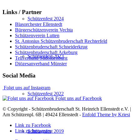
Links / Partner
Schützenfest 2024
Blasorchester Ellenstedt
Bürgerschützenverein Vechta
Schützenverein Lutten
St. Antonius Schützenbruderschaft Rechterfeld
Schützenbruderschaft Schneiderkrug
Schützenbruderschaft Arkeburg
Schützenfest 2023
Tellverband Südoldenburg
Diözesanverband Münster
Social Media
Folgt uns auf Instagram
Schützenfest 2022
Folgt uns auf Facebook
© Copyright - Schützenbruderschaft St. Heinrich Ellenstedt e.V. |
Am Schützenpl. 6B | 49424 Ellenstedt -
Enfold Theme by Kriesi
Link zu Facebook
Link zu Instagram
Schützenfest 2019