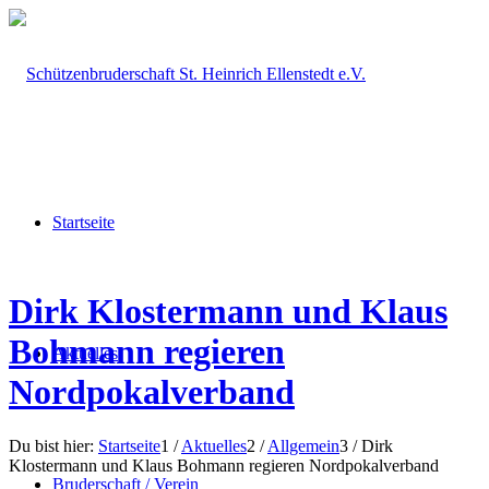
Startseite
Dirk Klostermann und Klaus
Bohmann regieren
Aktuelles
Nordpokalverband
Du bist hier:
Startseite
1
/
Aktuelles
2
/
Allgemein
3
/
Dirk
Klostermann und Klaus Bohmann regieren Nordpokalverband
Bruderschaft / Verein