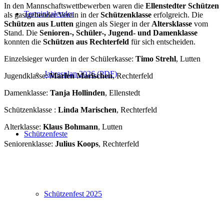
In den Mannschaftswettbewerben waren die
Ellenstedter Schützen
Terminkalender
als gastgebender Verein in der
Schützenklasse
erfolgreich. Die
Schützen aus Lutten
gingen als Sieger in der
Altersklasse
vom
Stand. Die
Senioren-, Schüler-, Jugend- und Damenklasse
konnten die
Schützen aus Rechterfeld
für sich entscheiden.
Einzelsieger wurden in der Schülerkasse:
Timo Strehl
, Lutten
Jahresplan 2026 (PDF)
Jugendklasse:
Marlen Marischen
, Rechterfeld
Damenklasse:
Tanja Hollinden
, Ellenstedt
Schützenklasse :
Linda Marischen
, Rechterfeld
Alterklasse:
Klaus Bohmann
, Lutten
Schützenfeste
Seniorenklasse:
Julius Koops
, Rechterfeld
Schützenfest 2025